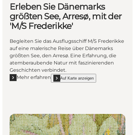
Erleben Sie Dänemarks
größten See, Arresø, mit der
'M/S Frederikke'
Begleiten Sie das Ausflugsschiff M/S Frederikke
auf eine malerische Reise über Dänemarks
größten See, den Arresø. Eine Erfahrung, die
atemberaubende Natur mit faszinierenden
Geschichten verbindet.
Mehr erfahren
Auf Karte anzeigen
Mehr erfahren "Erleben Sie Dänemarks größten See, A
show Erleben Sie Dänemarks größten See, Arre