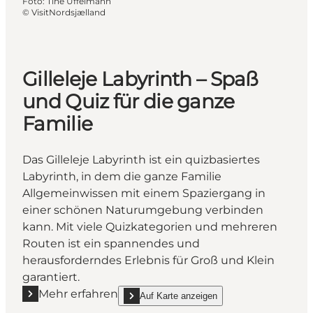
Foto
:
Tine Uffelmann
©
VisitNordsjælland
Gilleleje Labyrinth – Spaß
und Quiz für die ganze
Familie
Das Gilleleje Labyrinth ist ein quizbasiertes
Labyrinth, in dem die ganze Familie
Allgemeinwissen mit einem Spaziergang in
einer schönen Naturumgebung verbinden
kann. Mit viele Quizkategorien und mehreren
Routen ist ein spannendes und
herausforderndes Erlebnis für Groß und Klein
garantiert.
Mehr erfahren
Auf Karte anzeigen
Mehr erfahren "Gilleleje Labyrinth – Spaß und Quiz f
show Gilleleje Labyrinth – Spaß und Quiz für 