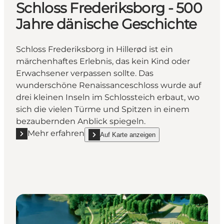
Schloss Frederiksborg - 500
Jahre dänische Geschichte
Schloss Frederiksborg in Hillerød ist ein
märchenhaftes Erlebnis, das kein Kind oder
Erwachsener verpassen sollte. Das
wunderschöne Renaissanceschloss wurde auf
drei kleinen Inseln im Schlossteich erbaut, wo
sich die vielen Türme und Spitzen in einem
bezaubernden Anblick spiegeln.
Mehr erfahren
Auf Karte anzeigen
Mehr erfahren "Schloss Frederiksborg - 500 Jahre d
show Schloss Frederiksborg - 500 Jahre däni