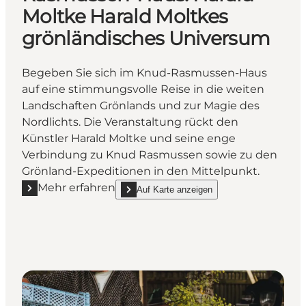
Moltke Harald Moltkes
grönländisches Universum
Begeben Sie sich im Knud-Rasmussen-Haus
auf eine stimmungsvolle Reise in die weiten
Landschaften Grönlands und zur Magie des
Nordlichts. Die Veranstaltung rückt den
Künstler Harald Moltke und seine enge
Verbindung zu Knud Rasmussen sowie zu den
Grönland-Expeditionen in den Mittelpunkt.
Mehr erfahren
Auf Karte anzeigen
Mehr erfahren "Kunstführung im Knud-Rasmussen-H
show Kunstführung im Knud-Rasmussen-Haus: 