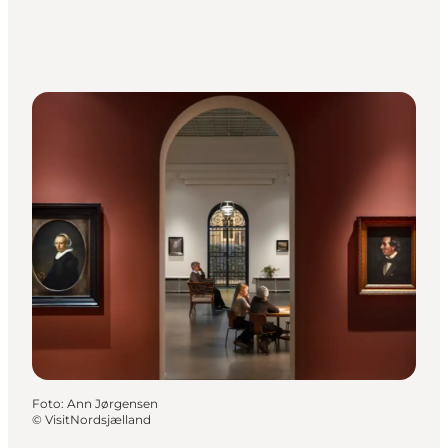
Foto
:
Ann Jørgensen
©
VisitNordsjælland