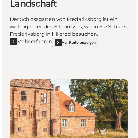
Landschaft
Der Schlossgarten von Frederiksborg ist ein
wichtiger Teil des Erlebnisses, wenn Sie Schloss
Frederiksborg in Hillerød besuchen.
Mehr erfahren
Auf Karte anzeigen
Mehr erfahren "Schlossgarten Frederiksborg – Stre
show Schlossgarten Frederiksborg – Strenger