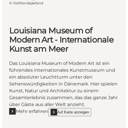
©
VisitNordsjælland
Louisiana Museum of
Modern Art - Internationale
Kunst am Meer
Das Louisiana Museum of Modern Art ist ein
führendes internationales Kunstmuseum und
ein absoluter Leuchtturm unter den
Sehenswürdigkeiten in Dänemark. Hier spielen
Kunst, Natur und Architektur zu einem
Gesamterlebnis zusammen, das das ganze Jahr
über Gäste aus aller Welt anzieht.
Mehr erfahren
Auf Karte anzeigen
Mehr erfahren "Louisiana Museum of Modern Art - I
show Louisiana Museum of Modern Art - Inter