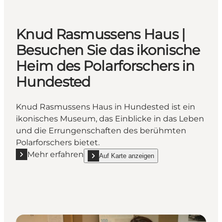
Knud Rasmussens Haus |
Besuchen Sie das ikonische
Heim des Polarforschers in
Hundested
Knud Rasmussens Haus in Hundested ist ein
ikonisches Museum, das Einblicke in das Leben
und die Errungenschaften des berühmten
Polarforschers bietet.
Mehr erfahren
Auf Karte anzeigen
Mehr erfahren "Knud Rasmussens Haus | Besuchen S
show Knud Rasmussens Haus | Besuchen Sie d