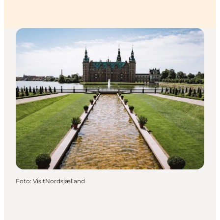
Foto
:
VisitNordsjælland