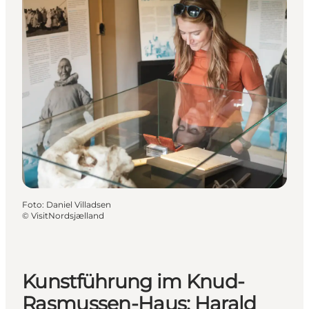
Foto
:
Daniel Villadsen
©
VisitNordsjælland
Kunstführung im Knud-
Rasmussen-Haus: Harald