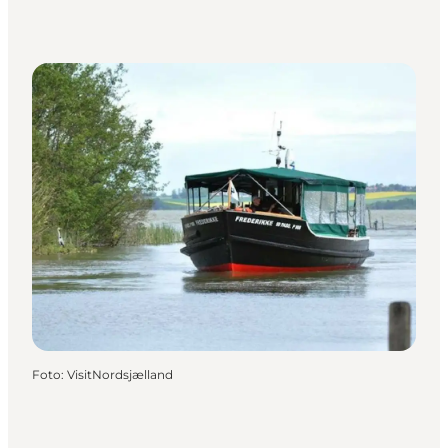
Foto
:
VisitNordsjælland