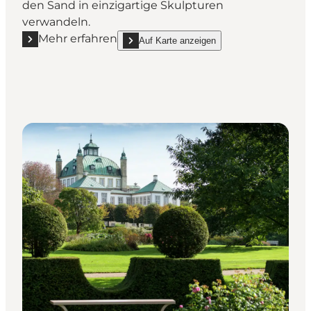
den Sand in einzigartige Skulpturen
verwandeln.
Mehr erfahren
Auf Karte anzeigen
Mehr erfahren "Hundested Sandskulpturenpark - S
show Hundested Sandskulpturenpark - Sandk