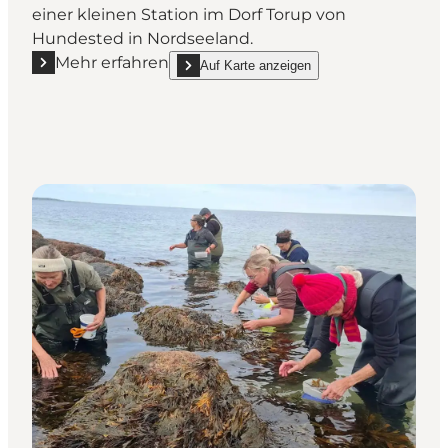
einer kleinen Station im Dorf Torup von
Hundested in Nordseeland.
Mehr erfahren
Auf Karte anzeigen
Mehr erfahren "Torup Markt - Lokale Geschmackserl
show Torup Markt - Lokale Geschmackserlebn