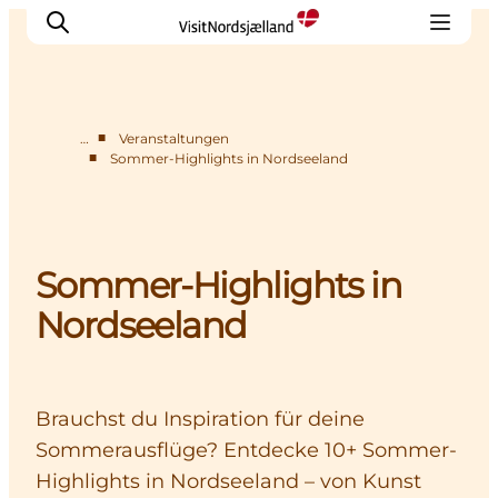
■
…
Veranstaltungen
■
Sommer-Highlights in Nordseeland
Highlights
Erlebnisse
Geschmack
Sommer-Highlights in
Unterkünfte
Städte
Nordseeland
Reiseplanung
Brauchst du Inspiration für deine
Sommerausflüge? Entdecke 10+ Sommer-
Highlights in Nordseeland – von Kunst