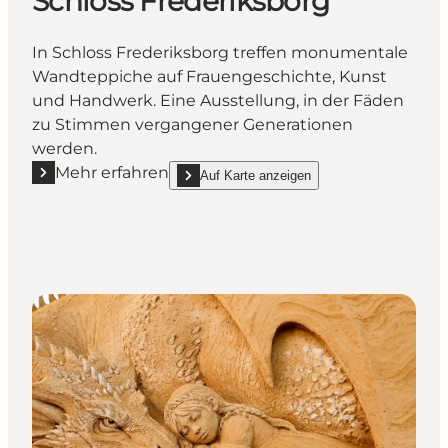
Schloss Frederiksborg
In Schloss Frederiksborg treffen monumentale
Wandteppiche auf Frauengeschichte, Kunst
und Handwerk. Eine Ausstellung, in der Fäden
zu Stimmen vergangener Generationen
werden.
Mehr erfahren
Auf Karte anzeigen
Mehr erfahren "Im Faden der Zeit – Geschichte und
show Im Faden der Zeit – Geschichte und Han