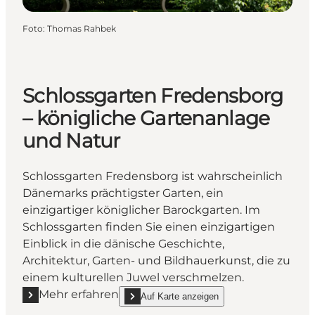
Foto
:
Thomas Rahbek
Schlossgarten Fredensborg
– königliche Gartenanlage
und Natur
Schlossgarten Fredensborg ist wahrscheinlich
Dänemarks prächtigster Garten, ein
einzigartiger königlicher Barockgarten. Im
Schlossgarten finden Sie einen einzigartigen
Einblick in die dänische Geschichte,
Architektur, Garten- und Bildhauerkunst, die zu
einem kulturellen Juwel verschmelzen.
Mehr erfahren
Auf Karte anzeigen
Mehr erfahren "Schlossgarten Fredensborg – königl
show Schlossgarten Fredensborg – königliche