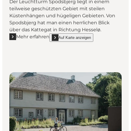
Der Leuchtturm Spodsbjerg liegt in einem
teilweise geschützten Gebiet mit steilen
Küstenhängen und hügeligen Gebieten. Von
Spodsbjerg hat man einen herrlichen Blick
über das Kattegat in Richtung Hesselø.
Mehr erfahren
Auf Karte anzeigen
Mehr erfahren "Der Leuchtturm von Spodsbjerg"
show Der Leuchtturm von Spodsbjerg on_map