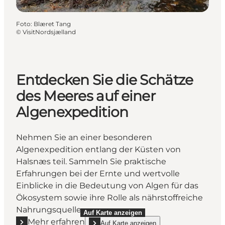
Foto
:
Blæret Tang
©
VisitNordsjælland
Entdecken Sie die Schätze
des Meeres auf einer
Algenexpedition
Nehmen Sie an einer besonderen
Algenexpedition entlang der Küsten von
Halsnæs teil. Sammeln Sie praktische
Erfahrungen bei der Ernte und wertvolle
Einblicke in die Bedeutung von Algen für das
Ökosystem sowie ihre Rolle als nährstoffreiche
Nahrungsquelle.
Auf Karte anzeigen
Mehr erfahren
Auf Karte anzeigen