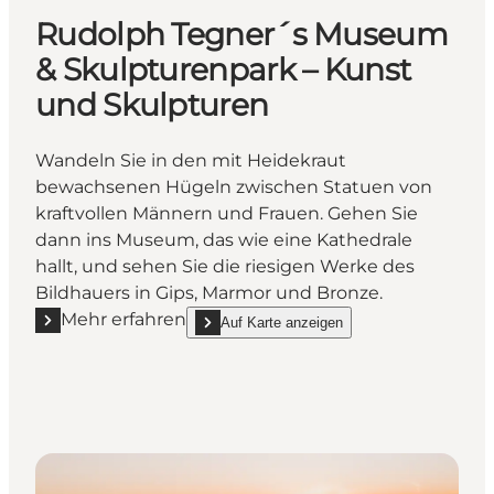
Rudolph Tegner´s Museum
& Skulpturenpark – Kunst
und Skulpturen
Wandeln Sie in den mit Heidekraut
bewachsenen Hügeln zwischen Statuen von
kraftvollen Männern und Frauen. Gehen Sie
dann ins Museum, das wie eine Kathedrale
hallt, und sehen Sie die riesigen Werke des
Bildhauers in Gips, Marmor und Bronze.
Mehr erfahren
Auf Karte anzeigen
Mehr erfahren "Rudolph Tegner´s Museum & Skulpt
show Rudolph Tegner´s Museum & Skulpturenp