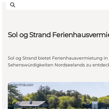
Sol og Strand Ferienhausvermie
Highlights
Erlebnisse
Geschmack
Sol og Strand bietet Ferienhausvermietung in d
Unterkünfte
Sehenswürdigkeiten Nordseelands zu entdec
Städte
Reiseplanung
Ferienhäuser