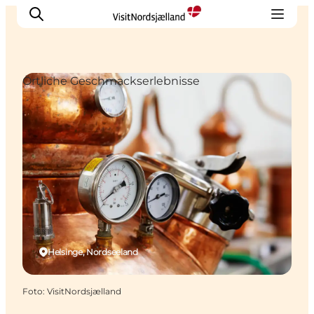
Örtliche Geschmackserlebnisse
Highlights
Erlebnisse
Geschmack
Unterkünfte
Städte
Reiseplanung
Helsinge, Nordseeland
Foto
:
VisitNordsjælland