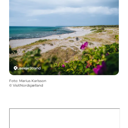
Liseleje Strand
Foto
:
Marius Karlsson
©
VisitNordsjælland