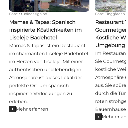
Foto
:
Studiodesign.no
Foto
:
Tinggården
Mamas & Tapas: Spanisch
Restaurant 
inspirierte Köstlichkeiten im
Gourmetgeri
Liseleje Badehotel
Köstliche Wei
Umgebung
Mamas & Tapas ist ein Restaurant
Im Restauran
im charmanten Liseleje Badehotel
Sie Gourmetg
im Herzen von Liseleje. Mit einer
köstliche Wei
authentischen und lebendigen
Atmosphäre s
Atmosphäre ist dieses Lokal der
aus. Sie spüre
perfekte Ort, um spanisch
durch die Tür
inspirierte Verlockungen zu
roten strohg
erleben.
Mehr erfahren
Bauernhauses 
Mehr erfah