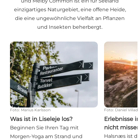
und Melby Common ist ein für Seeland
einzigartiges Naturgebiet, eine offene Heide,
die eine ungewöhnliche Vielfalt an Pflanzen
und Insekten beherbergt.
Was ist in Liseleje los?
Erlebnisse in
Foto
:
Marius Karlsson
Foto
:
Daniel Villad
Was ist in Liseleje los?
Erlebnisse i
nicht misse
Beginnen Sie Ihren Tag mit
Halsnæs ist d
Morgen-Yoga am Strand und