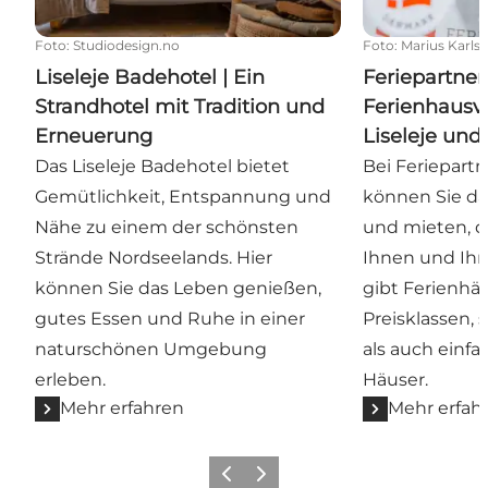
Foto
:
Studiodesign.no
Foto
:
Marius Karls
Liseleje Badehotel | Ein
Feriepartner
Strandhotel mit Tradition und
Ferienhausv
Erneuerung
Liseleje und 
Das Liseleje Badehotel bietet
Bei Feriepart
Gemütlichkeit, Entspannung und
können Sie da
Nähe zu einem der schönsten
und mieten, d
Strände Nordseelands. Hier
Ihnen und Ihre
können Sie das Leben genießen,
gibt Ferienhäu
gutes Essen und Ruhe in einer
Preisklassen, 
naturschönen Umgebung
als auch einfa
erleben.
Häuser.
Mehr erfahren
Mehr erfah
Zurück
Weiter