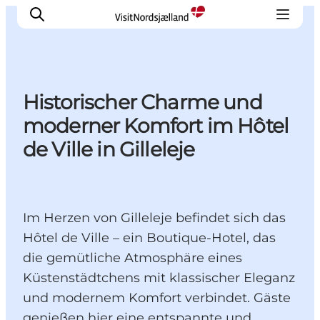
Historischer Charme und
Highlights
moderner Komfort im Hôtel
Erlebnisse
de Ville in Gilleleje
Geschmack
Unterkünfte
Städte
Im Herzen von Gilleleje befindet sich das
Reiseplanung
Hôtel de Ville – ein Boutique-Hotel, das
die gemütliche Atmosphäre eines
Küstenstädtchens mit klassischer Eleganz
und modernem Komfort verbindet. Gäste
genießen hier eine entspannte und