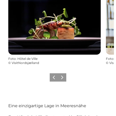
Foto
:
Hôtel de Ville
Foto
:
©
VisitNordsjælland
©
Visi
Zurück
Weiter
Eine einzigartige Lage in Meeresnähe