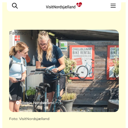
Fahrradvermieter
Highlights
Erlebnisse
Geschmack
Unterkünfte
Städte
Reiseplanung
Gilleleje, Nordseeland
Foto
:
VisitNordsjælland