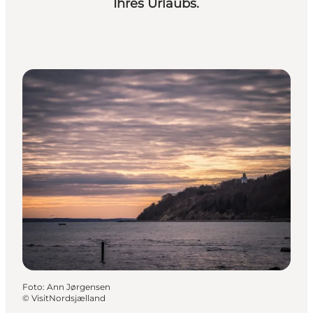
Ihres Urlaubs.
Foto
:
Ann Jørgensen
©
VisitNordsjælland