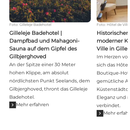
Foto
:
Gilleleje Badehotel
Foto
:
Hôtel de Ville
Gilleleje Badehotel |
Historische
Dampfbad und Mahagoni-
moderner Ko
Sauna auf dem Gipfel des
Ville in Gille
Gilbjerghoved
Im Herzen von 
An der Spitze einer 30 Meter
sich das Hôtel 
hohen Klippe, am absolut
Boutique-Hote
nördlichsten Punkt Seelands, dem
gemütliche A
Gilbjerghoved, thront das Gilleleje
Küstenstädtch
Badehotel.
Eleganz und 
Mehr erfahren
verbindet.
Mehr erfah