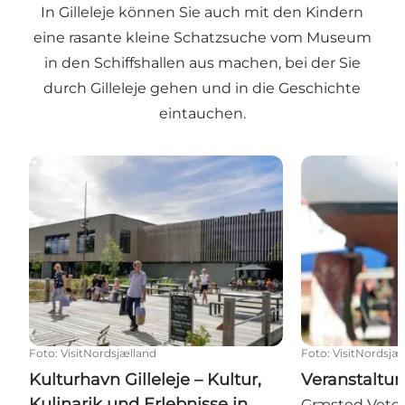
In Gilleleje können Sie auch mit den Kindern
eine rasante kleine Schatzsuche vom Museum
in den Schiffshallen aus machen, bei der Sie
durch Gilleleje gehen und in die Geschichte
eintauchen.
Kulturhavn Gilleleje – Kultur, Kulinarik und Erlebnis
Veranstaltun
Foto
:
VisitNordsjælland
Foto
:
VisitNordsjæ
Kulturhavn Gilleleje – Kultur,
Veranstaltu
Kulinarik und Erlebnisse in
Græsted Veter