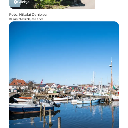
Gilleleje
Foto
:
Nikolaj Danielsen
©
VisitNordsjælland