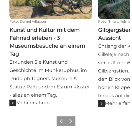
Foto
:
Daniel Villadsen
Foto
:
Tine Uffelma
Kunst und Kultur mit dem
Gilbjergstie
Fahrrad erleben - 3
Aussicht
Museumsbesuche an einem
Entlang der K
Tag
Gilleleje nach
Erkunden Sie Kunst und
verläuft der
Geschichte im Munkeruphus, im
Gilbjergstien.
Rudolph Tegners Museum &
den Blick von
Statue Park und im Esrum Kloster
hohen Klippen
- alles an einem Tag.
hinaus auf die
Mehr erfahren
Mehr erfah
Zurück
Weiter