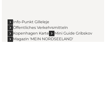
Info-Punkt Gilleleje
Öffentliches Verkehrsmitteln
Kopenhagen Karte
Mini Guide Gribskov
Magazin 'MEIN NORDSEELAND'
Hol dir ein bisschen
Nordseeland in deinen Feed