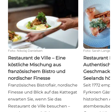
Foto
:
Nikolaj Danielsen
Foto
:
Sarah Lange
Restaurant de Ville – Eine
Restaurant F
köstliche Mischung aus
Authentisch
französischem Bistro und
Geschmackse
nordischer Finesse
Seelands hö
Französisches Bistroflair, nordische
Seit 1772 emp
Finesse und Blick auf das Kattegat
Fyrkroen Gäst
erwarten Sie, wenn Sie das
historischen 
Restaurant de Ville besuchen –
atemberauben