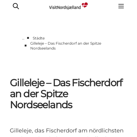
■
…
Städte
Gilleleje – Das Fischerdorf an der Spitze
■
Nordseelands
Highlights
Erlebnisse
Geschmack
Unterkünfte
Gilleleje – Das Fischerdorf
Städte
an der Spitze
Reiseplanung
Nordseelands
Gilleleje, das Fischerdorf am nördlichsten